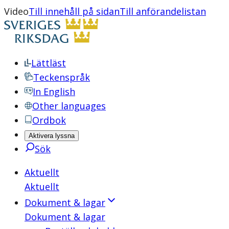
Video
Till innehåll på sidan
Till anförandelistan
Lättläst
Teckenspråk
In English
Other languages
Ordbok
Aktivera lyssna
Sök
Aktuellt
Aktuellt
Dokument & lagar
Dokument & lagar