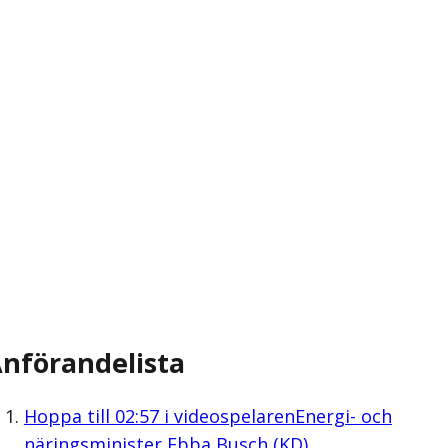
nförandelista
Hoppa till
02:57
i videospelaren
Energi- och
näringsminister Ebba Busch (KD)