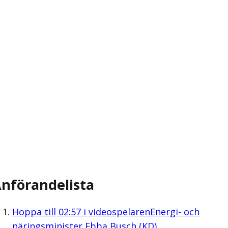
nförandelista
Hoppa till
02:57
i videospelaren
Energi- och
näringsminister Ebba Busch (KD)