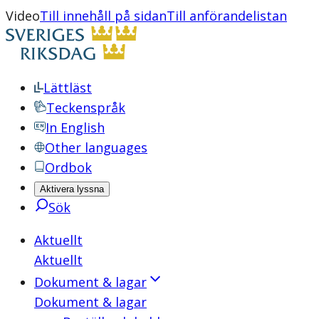
Video
Till innehåll på sidan
Till anförandelistan
Lättläst
Teckenspråk
In English
Other languages
Ordbok
Aktivera lyssna
Sök
Aktuellt
Aktuellt
Dokument & lagar
Dokument & lagar