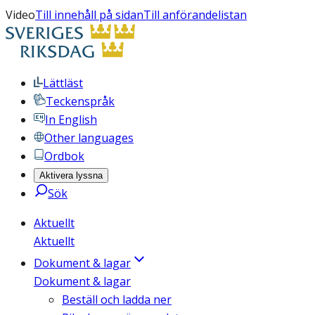
Video
Till innehåll på sidan
Till anförandelistan
Lättläst
Teckenspråk
In English
Other languages
Ordbok
Aktivera lyssna
Sök
Aktuellt
Aktuellt
Dokument & lagar
Dokument & lagar
Beställ och ladda ner