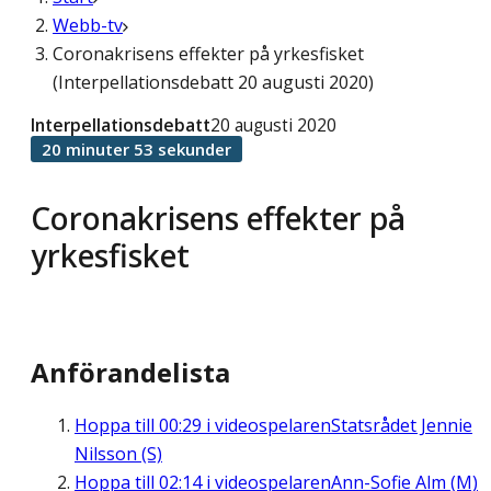
Webb-tv
Coronakrisens effekter på yrkesfisket
(Interpellationsdebatt 20 augusti 2020)
Interpellationsdebatt
20 augusti 2020
20 minuter 53 sekunder
Coronakrisens effekter på
yrkesfisket
Anförandelista
Hoppa till
00:29
i videospelaren
Statsrådet Jennie
Nilsson (S)
Hoppa till
02:14
i videospelaren
Ann-Sofie Alm (M)