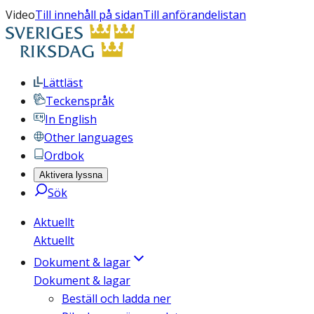
Video
Till innehåll på sidan
Till anförandelistan
Lättläst
Teckenspråk
In English
Other languages
Ordbok
Aktivera lyssna
Sök
Aktuellt
Aktuellt
Dokument & lagar
Dokument & lagar
Beställ och ladda ner