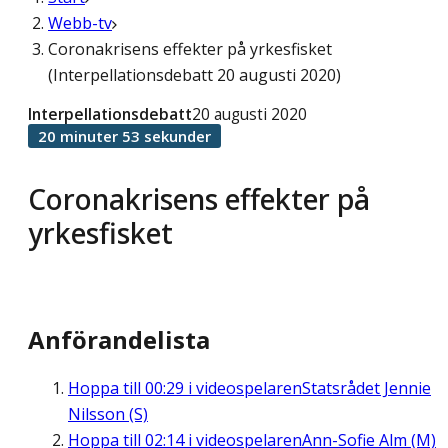
Webb-tv
Coronakrisens effekter på yrkesfisket
(Interpellationsdebatt 20 augusti 2020)
Interpellationsdebatt
20 augusti 2020
20 minuter 53 sekunder
Coronakrisens effekter på
yrkesfisket
Anförandelista
Hoppa till
00:29
i videospelaren
Statsrådet Jennie
Nilsson (S)
Hoppa till
02:14
i videospelaren
Ann-Sofie Alm (M)