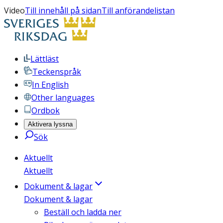
Video
Till innehåll på sidan
Till anförandelistan
Lättläst
Teckenspråk
In English
Other languages
Ordbok
Aktivera lyssna
Sök
Aktuellt
Aktuellt
Dokument & lagar
Dokument & lagar
Beställ och ladda ner