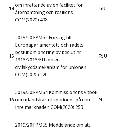
om inrättande av en facilitet för
14
FiU
återhämtning och resiliens
COM(2020) 408
2019/20:FPM53 Förslag till
Europaparlamentets och rådets
beslut om ändring av beslut nr
15
FöU
1313/2013/EU om en
civilskyddsmekanism för unionen
COM(2020) 220
2019/20:FPM54 Kommissionens vitbok
16
om utländska subventioner på den
NU
inre marknaden COM(2020) 253
2019/20:FPM55 Meddelande om att