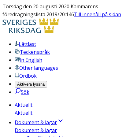
Torsdag den 20 augusti 2020 Kammarens
föredragningslista 2019/20:146
Till innehåll på sidan
Lättläst
Teckenspråk
In English
Other languages
Ordbok
Aktivera lyssna
Sök
Aktuellt
Aktuellt
Dokument & lagar
Dokument & lagar