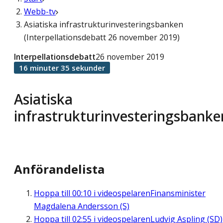
Webb-tv
Asiatiska infrastrukturinvesteringsbanken
(Interpellationsdebatt 26 november 2019)
Interpellationsdebatt
26 november 2019
16 minuter 35 sekunder
Asiatiska
infrastrukturinvesteringsbanke
Anförandelista
Hoppa till
00:10
i videospelaren
Finansminister
Magdalena Andersson (S)
Hoppa till
02:55
i videospelaren
Ludvig Aspling (SD)