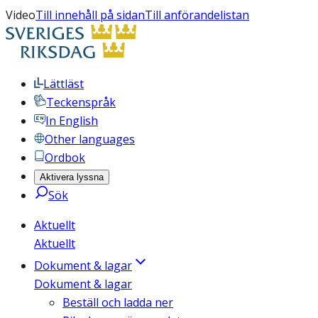
Video
Till innehåll på sidan
Till anförandelistan
Lättläst
Teckenspråk
In English
Other languages
Ordbok
Aktivera lyssna
Sök
Aktuellt
Aktuellt
Dokument & lagar
Dokument & lagar
Beställ och ladda ner