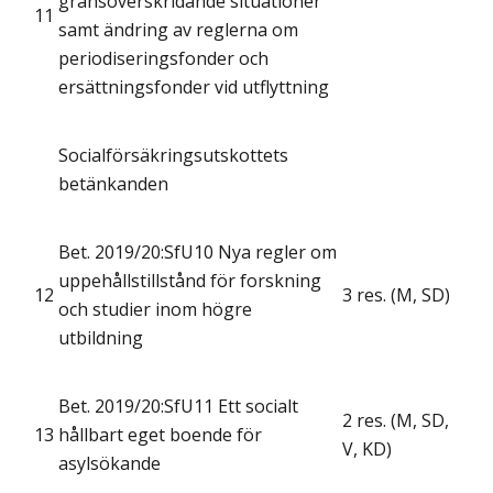
gränsöverskridande situationer
11
samt ändring av reglerna om
periodiseringsfonder och
ersättningsfonder vid utflyttning
Socialförsäkringsutskottets
betänkanden
Bet. 2019/20:SfU10 Nya regler om
uppehållstillstånd för forskning
12
3 res. (M, SD)
och studier inom högre
utbildning
Bet. 2019/20:SfU11 Ett socialt
2 res. (M, SD,
13
hållbart eget boende för
V, KD)
asylsökande