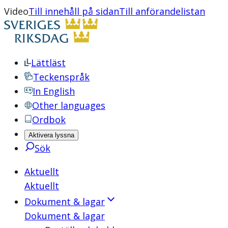
Video
Till innehåll på sidan
Till anförandelistan
Lättläst
Teckenspråk
In English
Other languages
Ordbok
Aktivera lyssna
Sök
Aktuellt
Aktuellt
Dokument & lagar
Dokument & lagar