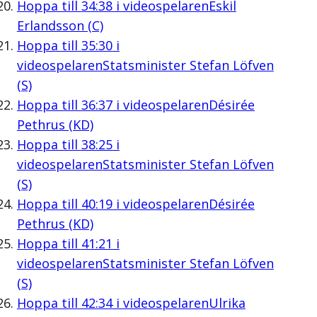
Hoppa till
34:38
i videospelaren
Eskil
Erlandsson (C)
Hoppa till
35:30
i
videospelaren
Statsminister Stefan Löfven
(S)
Hoppa till
36:37
i videospelaren
Désirée
Pethrus (KD)
Hoppa till
38:25
i
videospelaren
Statsminister Stefan Löfven
(S)
Hoppa till
40:19
i videospelaren
Désirée
Pethrus (KD)
Hoppa till
41:21
i
videospelaren
Statsminister Stefan Löfven
(S)
Hoppa till
42:34
i videospelaren
Ulrika