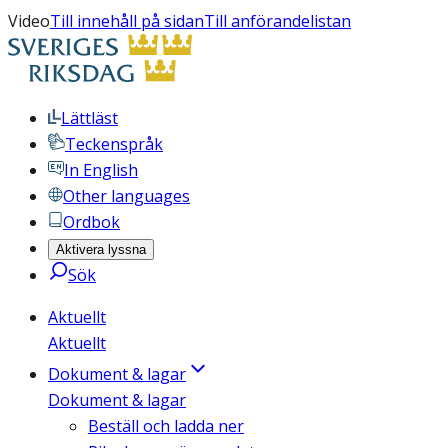
Video
Till innehåll på sidan
Till anförandelistan
Lättläst
Teckenspråk
In English
Other languages
Ordbok
Aktivera lyssna
Sök
Aktuellt
Aktuellt
Dokument & lagar
Dokument & lagar
Beställ och ladda ner