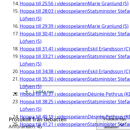
Hoppa till
25:56
i videospelaren
Marie Granlund (S)
Hoppa till
28:03
i videospelaren
Statsminister Stefa
Löfven (S)
Hoppa till
29:39
i videospelaren
Marie Granlund (S)
Hoppa till
30:41
i videospelaren
Statsminister Stefa
Löfven (S)
Hoppa till
31:41
i videospelaren
Eskil Erlandsson (C)
Hoppa till
33:21
i videospelaren
Statsminister Stefa
Löfven (S)
Hoppa till
34:38
i videospelaren
Eskil Erlandsson (C)
Hoppa till
35:30
i videospelaren
Statsminister Stefa
Löfven (S)
Ladda ner
Hoppa till
36:37
i videospelaren
Désirée Pethrus (K
Hoppa till
38:25
i videospelaren
Statsminister Stefa
Löfven (S)
Hoppa till
40:19
i videospelaren
Désirée Pethrus (K
Protokoll från debatten
Protokoll från
Hoppa till
41:21
i videospelaren
Statsminister Stefa
Anföranden: 45
debatten