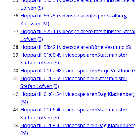
Hoppa till
54:55
i videospelaren
Statsminister Stefa
Löfven (S)
Hoppa till
56:25
i videospelaren
Jesper Skalberg
Karlsson (M)
Hoppa till
57:31
i videospelaren
Statsminister Stefa
Löfven (S)
Hoppa till
58:42
i videospelaren
Börje Vestlund (S)
Hoppa till
01:00:49
i videospelaren
Statsminister
Stefan Löfven (S)
Hoppa till
01:02:48
i videospelaren
Börje Vestlund (
Hoppa till
01:03:55
i videospelaren
Statsminister
Stefan Löfven (S)
Hoppa till
01:04:54
i videospelaren
Dag Klackenber
(M)
Hoppa till
01:06:40
i videospelaren
Statsminister
Stefan Löfven (S)
Hoppa till
01:08:42
i videospelaren
Dag Klackenber
(M)