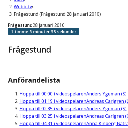
Webb-tv
Frågestund (Frågestund 28 januari 2010)
Frågestund
28 januari 2010
1 timme 5 minuter 38 sekunder
Frågestund
Anförandelista
Hoppa till
00:00
i videospelaren
Anders Ygeman (S)
Hoppa till
01:19
i videospelaren
Andreas Carlgren (
Hoppa till
02:35
i videospelaren
Anders Ygeman (S)
Hoppa till
03:25
i videospelaren
Andreas Carlgren (
Hoppa till
04:31
i videospelaren
Anna Kinberg Batr