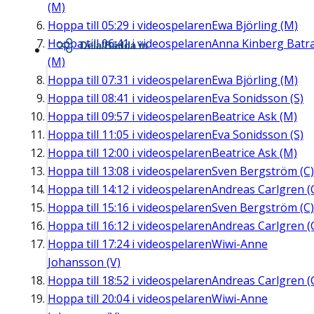
(M)
Hoppa till
05:29
i videospelaren
Ewa Björling (M)
Hoppa till
06:41
i videospelaren
Anna Kinberg Batr
Dela/Bädda in
(M)
Hoppa till
07:31
i videospelaren
Ewa Björling (M)
Hoppa till
08:41
i videospelaren
Eva Sonidsson (S)
Hoppa till
09:57
i videospelaren
Beatrice Ask (M)
Hoppa till
11:05
i videospelaren
Eva Sonidsson (S)
Hoppa till
12:00
i videospelaren
Beatrice Ask (M)
Hoppa till
13:08
i videospelaren
Sven Bergström (C)
Hoppa till
14:12
i videospelaren
Andreas Carlgren (
Hoppa till
15:16
i videospelaren
Sven Bergström (C)
Hoppa till
16:12
i videospelaren
Andreas Carlgren (
Hoppa till
17:24
i videospelaren
Wiwi-Anne
Johansson (V)
Hoppa till
18:52
i videospelaren
Andreas Carlgren (
Hoppa till
20:04
i videospelaren
Wiwi-Anne