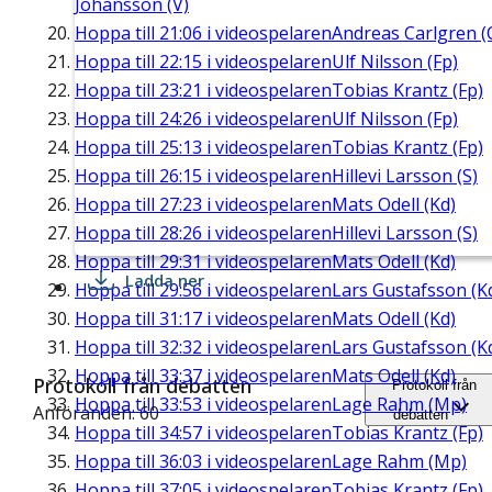
Johansson (V)
Hoppa till
21:06
i videospelaren
Andreas Carlgren (
Hoppa till
22:15
i videospelaren
Ulf Nilsson (Fp)
Hoppa till
23:21
i videospelaren
Tobias Krantz (Fp)
Hoppa till
24:26
i videospelaren
Ulf Nilsson (Fp)
Hoppa till
25:13
i videospelaren
Tobias Krantz (Fp)
Hoppa till
26:15
i videospelaren
Hillevi Larsson (S)
Hoppa till
27:23
i videospelaren
Mats Odell (Kd)
Hoppa till
28:26
i videospelaren
Hillevi Larsson (S)
Hoppa till
29:31
i videospelaren
Mats Odell (Kd)
Ladda ner
Hoppa till
29:56
i videospelaren
Lars Gustafsson (K
Hoppa till
31:17
i videospelaren
Mats Odell (Kd)
Hoppa till
32:32
i videospelaren
Lars Gustafsson (K
Hoppa till
33:37
i videospelaren
Mats Odell (Kd)
Protokoll från debatten
Protokoll från
Hoppa till
33:53
i videospelaren
Lage Rahm (Mp)
Anföranden: 60
debatten
Hoppa till
34:57
i videospelaren
Tobias Krantz (Fp)
Hoppa till
36:03
i videospelaren
Lage Rahm (Mp)
Hoppa till
37:05
i videospelaren
Tobias Krantz (Fp)