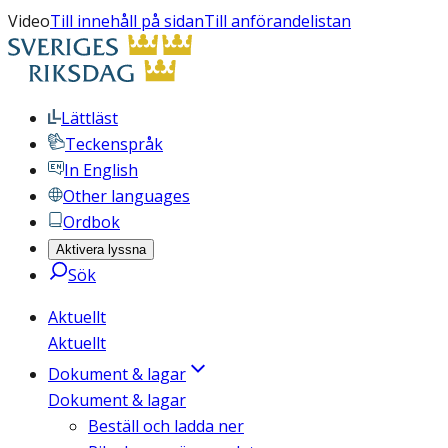
Video
Till innehåll på sidan
Till anförandelistan
Lättläst
Teckenspråk
In English
Other languages
Ordbok
Aktivera lyssna
Sök
Aktuellt
Aktuellt
Dokument & lagar
Dokument & lagar
Beställ och ladda ner