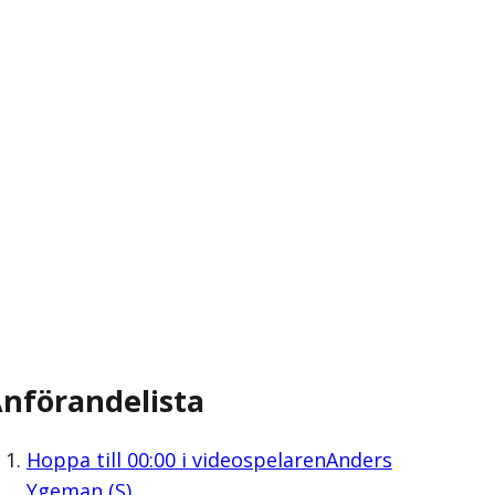
nförandelista
Hoppa till
00:00
i videospelaren
Anders
Ygeman (S)