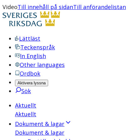
Video
Till innehåll på sidan
Till anförandelistan
Lättläst
Teckenspråk
In English
Other languages
Ordbok
Aktivera lyssna
Sök
Aktuellt
Aktuellt
Dokument & lagar
Dokument & lagar