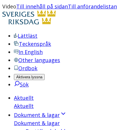
Video
Till innehåll på sidan
Till anförandelistan
Lättläst
Teckenspråk
In English
Other languages
Ordbok
Aktivera lyssna
Sök
Aktuellt
Aktuellt
Dokument & lagar
Dokument & lagar