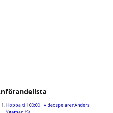
nförandelista
Hoppa till
00:00
i videospelaren
Anders
Ygeman (S)