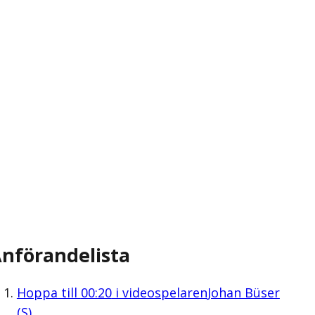
nförandelista
Hoppa till
00:20
i videospelaren
Johan Büser
(S)