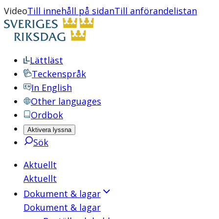
Video
Till innehåll på sidan
Till anförandelistan
Lättläst
Teckenspråk
In English
Other languages
Ordbok
Aktivera lyssna
Sök
Aktuellt
Aktuellt
Dokument & lagar
Dokument & lagar