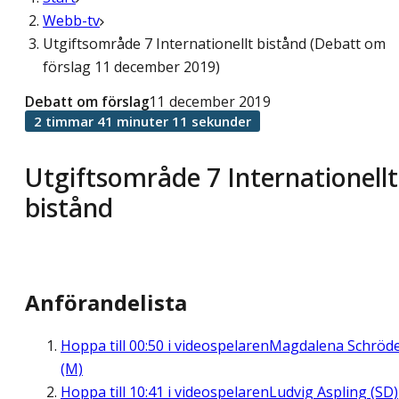
Webb-tv
Utgiftsområde 7 Internationellt bistånd (Debatt om
förslag 11 december 2019)
Debatt om förslag
11 december 2019
2 timmar 41 minuter 11 sekunder
Utgiftsområde 7 Internationellt
bistånd
Anförandelista
Hoppa till
00:50
i videospelaren
Magdalena Schröd
(M)
Hoppa till
10:41
i videospelaren
Ludvig Aspling (SD)