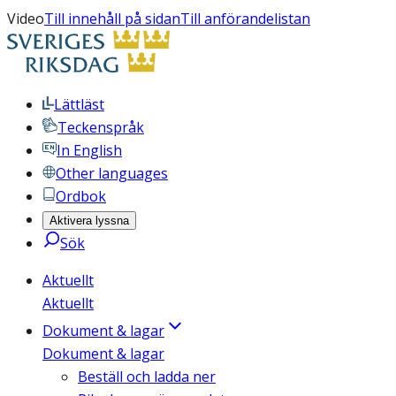
Video
Till innehåll på sidan
Till anförandelistan
Lättläst
Teckenspråk
In English
Other languages
Ordbok
Aktivera lyssna
Sök
Aktuellt
Aktuellt
Dokument & lagar
Dokument & lagar
Beställ och ladda ner