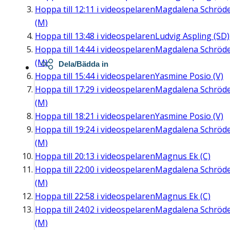
Hoppa till
12:11
i videospelaren
Magdalena Schröd
(M)
Hoppa till
13:48
i videospelaren
Ludvig Aspling (SD)
Hoppa till
14:44
i videospelaren
Magdalena Schröd
(M)
Dela/Bädda in
Hoppa till
15:44
i videospelaren
Yasmine Posio (V)
Hoppa till
17:29
i videospelaren
Magdalena Schröd
(M)
Hoppa till
18:21
i videospelaren
Yasmine Posio (V)
Hoppa till
19:24
i videospelaren
Magdalena Schröd
(M)
Hoppa till
20:13
i videospelaren
Magnus Ek (C)
Hoppa till
22:00
i videospelaren
Magdalena Schröd
(M)
Hoppa till
22:58
i videospelaren
Magnus Ek (C)
Hoppa till
24:02
i videospelaren
Magdalena Schröd
(M)