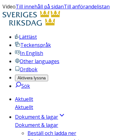
Video
Till innehåll på sidan
Till anförandelistan
Lättläst
Teckenspråk
In English
Other languages
Ordbok
Aktivera lyssna
Sök
Aktuellt
Aktuellt
Dokument & lagar
Dokument & lagar
Beställ och ladda ner