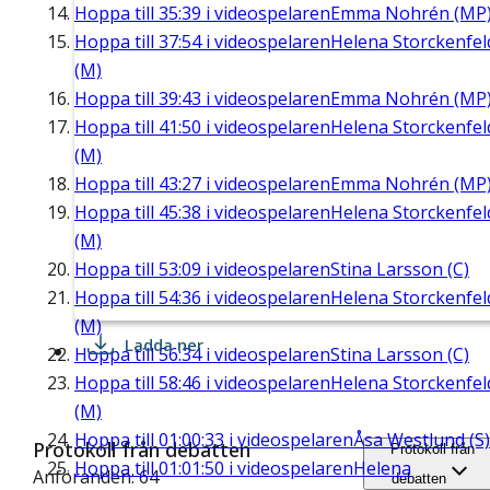
Hoppa till
35:39
i videospelaren
Emma Nohrén (MP
Hoppa till
37:54
i videospelaren
Helena Storckenfel
(M)
Hoppa till
39:43
i videospelaren
Emma Nohrén (MP
Hoppa till
41:50
i videospelaren
Helena Storckenfel
(M)
Hoppa till
43:27
i videospelaren
Emma Nohrén (MP
Hoppa till
45:38
i videospelaren
Helena Storckenfel
(M)
Hoppa till
53:09
i videospelaren
Stina Larsson (C)
Hoppa till
54:36
i videospelaren
Helena Storckenfel
(M)
Ladda ner
Hoppa till
56:34
i videospelaren
Stina Larsson (C)
Hoppa till
58:46
i videospelaren
Helena Storckenfel
(M)
Hoppa till
01:00:33
i videospelaren
Åsa Westlund (S)
Protokoll från debatten
Protokoll från
Hoppa till
01:01:50
i videospelaren
Helena
Anföranden: 64
debatten