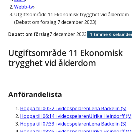
Webb-tv
Utgiftsområde 11 Ekonomisk trygghet vid ålderdom
(Debatt om förslag 7 december 2023)
Debatt om förslag
7 december 2023
1 timme 6 sekunde
Utgiftsområde 11 Ekonomisk
trygghet vid ålderdom
Anförandelista
Hoppa till
00:32
i videospelaren
Lena Bäckelin (S)
Hoppa till
06:14
i videospelaren
Ulrika Heindorff (M
Hoppa till
07:33
i videospelaren
Lena Bäckelin (S)
Hoppa till
08:46
i videospelaren
Ulrika Heindorff (M