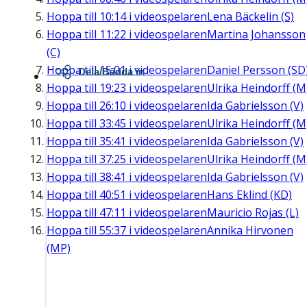
Hoppa till
10:14
i videospelaren
Lena Bäckelin (S)
Hoppa till
11:22
i videospelaren
Martina Johansson
(C)
Hoppa till
15:01
i videospelaren
Daniel Persson (SD
Dela/Bädda in
Hoppa till
19:23
i videospelaren
Ulrika Heindorff (M
Hoppa till
26:10
i videospelaren
Ida Gabrielsson (V)
Hoppa till
33:45
i videospelaren
Ulrika Heindorff (M
Hoppa till
35:41
i videospelaren
Ida Gabrielsson (V)
Hoppa till
37:25
i videospelaren
Ulrika Heindorff (M
Hoppa till
38:41
i videospelaren
Ida Gabrielsson (V)
Hoppa till
40:51
i videospelaren
Hans Eklind (KD)
Hoppa till
47:11
i videospelaren
Mauricio Rojas (L)
Hoppa till
55:37
i videospelaren
Annika Hirvonen
(MP)