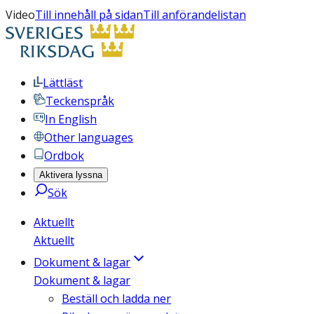
Video
Till innehåll på sidan
Till anförandelistan
Lättläst
Teckenspråk
In English
Other languages
Ordbok
Aktivera lyssna
Sök
Aktuellt
Aktuellt
Dokument & lagar
Dokument & lagar
Beställ och ladda ner