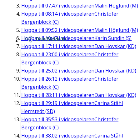
Hoppa till
07:47
i videospelaren
Malin Höglund (M)
Hoppa till
08:14
i videospelaren
Christofer
Bergenblock (C)
Hoppa till
09:52
i videospelaren
Malin Höglund (M)
Hoppa till
10:47
i videospelaren
Karin Sundin (S)
Dela/Bädda in
Hoppa till
17:11
i videospelaren
Dan Hovskär (KD)
Hoppa till
23:00
i videospelaren
Christofer
Bergenblock (C)
Hoppa till
25:02
i videospelaren
Dan Hovskär (KD)
Hoppa till
26:12
i videospelaren
Christofer
Bergenblock (C)
Hoppa till
28:11
i videospelaren
Dan Hovskär (KD)
Hoppa till
29:19
i videospelaren
Carina Ståhl
Herrstedt (SD)
Hoppa till
35:53
i videospelaren
Christofer
Bergenblock (C)
Hoppa till
38:02
i videospelaren
Carina Ståhl