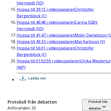
Herrstedt (SD)
Hoppa till
39:15
i videospelaren
Christofer
Bergenblock (C)
Hoppa till
40:48
i videospelaren
Carina Ståhl
Herrstedt (SD)
Hoppa till
41:47
i videospelaren
Malin Danielsson (L
Hoppa till
49:33
i videospelaren
Maj Karlsson (V)
Hoppa till
56:01
i videospelaren
Christofer
Bergenblock (C)
Hoppa till
01:02:59
i videospelaren
Ulrika Westerlu
(MP)
Ladda ner
Protokoll från debatten
Protokoll från
Anföranden: 20
debatten