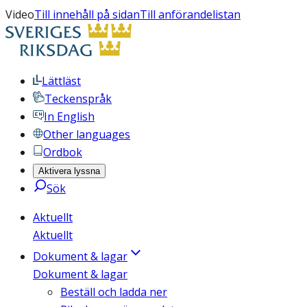
Video
Till innehåll på sidan
Till anförandelistan
Lättläst
Teckenspråk
In English
Other languages
Ordbok
Aktivera lyssna
Sök
Aktuellt
Aktuellt
Dokument & lagar
Dokument & lagar
Beställ och ladda ner