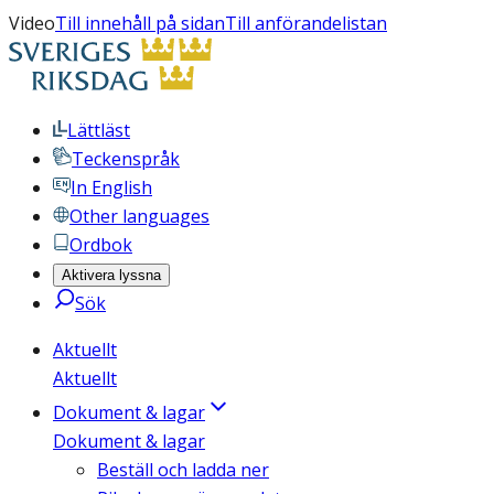
Video
Till innehåll på sidan
Till anförandelistan
Lättläst
Teckenspråk
In English
Other languages
Ordbok
Aktivera lyssna
Sök
Aktuellt
Aktuellt
Dokument & lagar
Dokument & lagar
Beställ och ladda ner