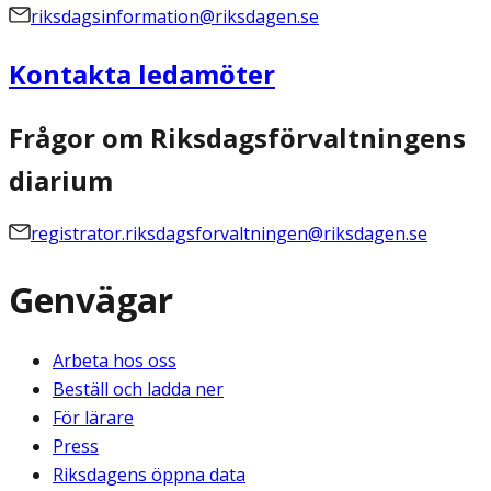
riksdagsinformation@riksdagen.se
Kontakta ledamöter
Frågor om Riksdagsförvaltningens
diarium
registrator.riksdagsforvaltningen@riksdagen.se
Genvägar
Arbeta hos oss
Beställ och ladda ner
För lärare
Press
Riksdagens öppna data