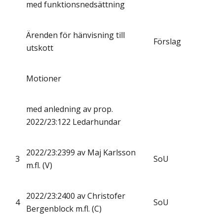
med funktionsnedsättning
Ärenden för hänvisning till
Förslag
utskott
Motioner
med anledning av prop.
2022/23:122 Ledarhundar
2022/23:2399 av Maj Karlsson
3
SoU
m.fl. (V)
2022/23:2400 av Christofer
4
SoU
Bergenblock m.fl. (C)