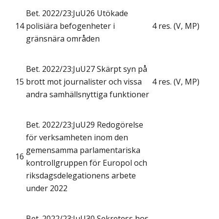
Bet. 2022/23:JuU26 Utökade
14
polisiära befogenheter i
4 res. (V, MP)
gränsnära områden
Bet. 2022/23:JuU27 Skärpt syn på
15
brott mot journalister och vissa
4 res. (V, MP)
andra samhällsnyttiga funktioner
Bet. 2022/23:JuU29 Redogörelse
för verksamheten inom den
gemensamma parlamentariska
16
kontrollgruppen för Europol och
riksdagsdelegationens arbete
under 2022
Bet. 2022/23:JuU30 Sekretess hos