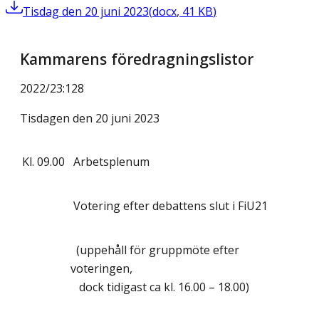
Tisdag den 20 juni 2023
(
docx
,
41
KB
)
Kammarens föredragningslistor
2022/23
:
128
Tisdagen den 20 juni 2023
Kl.
09.00
Arbetsplenum
Votering efter debattens slut i FiU21
(uppehåll för gruppmöte efter
voteringen,
dock tidigast ca kl. 16.00 – 18.00)