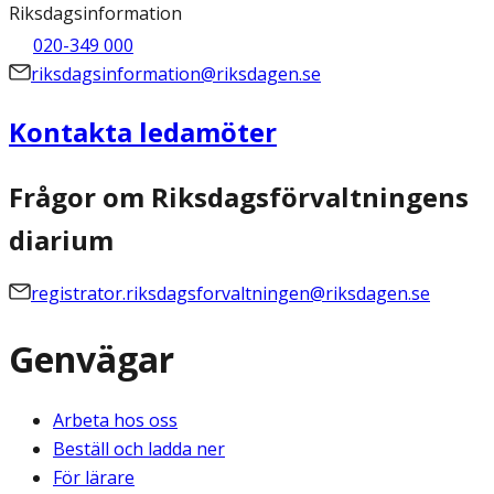
Riksdagsinformation
020-349 000
riksdagsinformation@riksdagen.se
Kontakta ledamöter
Frågor om Riksdagsförvaltningens
diarium
registrator.riksdagsforvaltningen@riksdagen.se
Genvägar
Arbeta hos oss
Beställ och ladda ner
För lärare