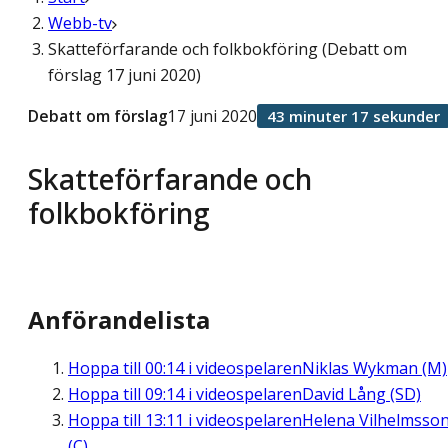
Webb-tv
Skatteförfarande och folkbokföring (Debatt om
förslag 17 juni 2020)
Debatt om förslag
17 juni 2020
43 minuter 17 sekunder
Skatteförfarande och
folkbokföring
Anförandelista
Hoppa till
00:14
i videospelaren
Niklas Wykman (M)
Hoppa till
09:14
i videospelaren
David Lång (SD)
Hoppa till
13:11
i videospelaren
Helena Vilhelmsso
(C)