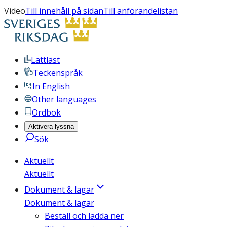
Video
Till innehåll på sidan
Till anförandelistan
Lättläst
Teckenspråk
In English
Other languages
Ordbok
Aktivera lyssna
Sök
Aktuellt
Aktuellt
Dokument & lagar
Dokument & lagar
Beställ och ladda ner