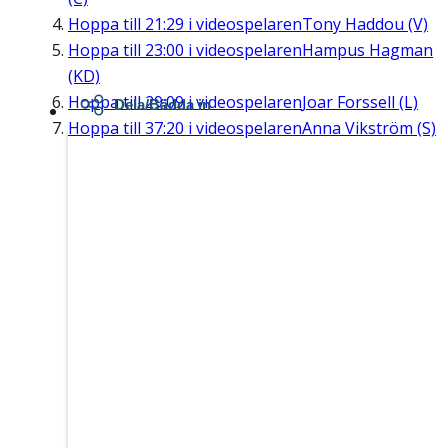
Hoppa till
21:29
i videospelaren
Tony Haddou (V)
Hoppa till
23:00
i videospelaren
Hampus Hagman
(KD)
Hoppa till
29:09
i videospelaren
Joar Forssell (L)
Dela/Bädda in
Hoppa till
37:20
i videospelaren
Anna Vikström (S)