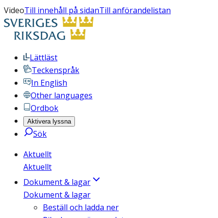
Video
Till innehåll på sidan
Till anförandelistan
Lättläst
Teckenspråk
In English
Other languages
Ordbok
Aktivera lyssna
Sök
Aktuellt
Aktuellt
Dokument & lagar
Dokument & lagar
Beställ och ladda ner