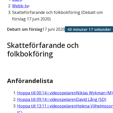
Webb-tv
Skatteförfarande och folkbokföring (Debatt om
förslag 17 juni 2020)
Debatt om förslag
17 juni 2020
43 minuter 17 sekunder
Skatteförfarande och
folkbokföring
Anförandelista
Hoppa till
00:14
i videospelaren
Niklas Wykman (M)
Hoppa till
09:14
i videospelaren
David Lång (SD)
Hoppa till
13:11
i videospelaren
Helena Vilhelmsso
(C)