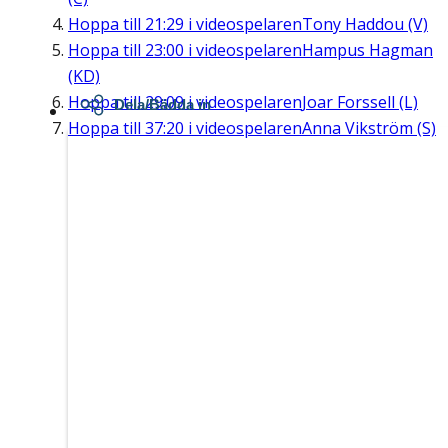
Hoppa till
21:29
i videospelaren
Tony Haddou (V)
Hoppa till
23:00
i videospelaren
Hampus Hagman
(KD)
Hoppa till
29:09
i videospelaren
Joar Forssell (L)
Dela/Bädda in
Hoppa till
37:20
i videospelaren
Anna Vikström (S)