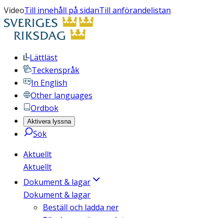
Video
Till innehåll på sidan
Till anförandelistan
Lättläst
Teckenspråk
In English
Other languages
Ordbok
Aktivera lyssna
Sök
Aktuellt
Aktuellt
Dokument & lagar
Dokument & lagar
Beställ och ladda ner