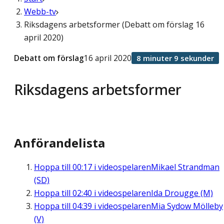
Webb-tv
Riksdagens arbetsformer (Debatt om förslag 16
april 2020)
Debatt om förslag
16 april 2020
8 minuter 9 sekunder
Riksdagens arbetsformer
Anförandelista
Hoppa till
00:17
i videospelaren
Mikael Strandman
(SD)
Hoppa till
02:40
i videospelaren
Ida Drougge (M)
Hoppa till
04:39
i videospelaren
Mia Sydow Mölleby
(V)