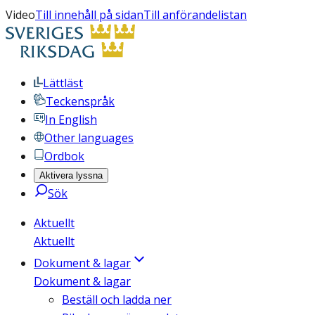
Video
Till innehåll på sidan
Till anförandelistan
Lättläst
Teckenspråk
In English
Other languages
Ordbok
Aktivera lyssna
Sök
Aktuellt
Aktuellt
Dokument & lagar
Dokument & lagar
Beställ och ladda ner