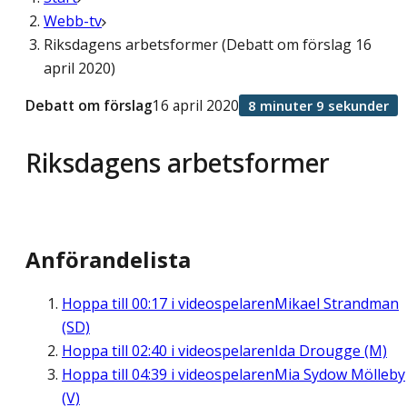
Webb-tv
Riksdagens arbetsformer (Debatt om förslag 16
april 2020)
Debatt om förslag
16 april 2020
8 minuter 9 sekunder
Riksdagens arbetsformer
Anförandelista
Hoppa till
00:17
i videospelaren
Mikael Strandman
(SD)
Hoppa till
02:40
i videospelaren
Ida Drougge (M)
Hoppa till
04:39
i videospelaren
Mia Sydow Mölleby
(V)