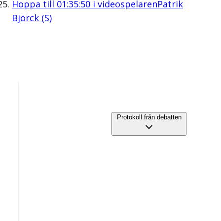
Hoppa till
01:35:50
i videospelaren
Patrik
Björck (S)
Protokoll från debatten