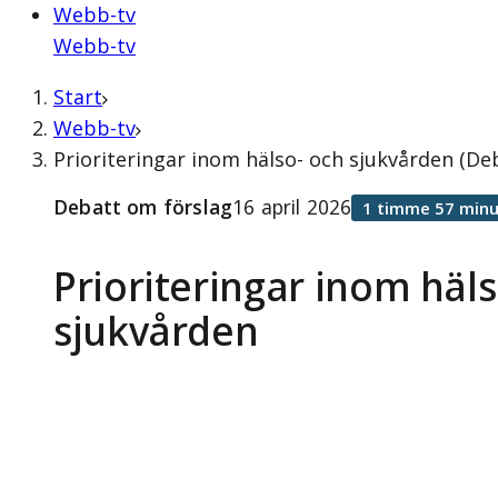
Webb-tv
Webb-tv
Start
Webb-tv
Prioriteringar inom hälso- och sjukvården (Deb
Debatt om förslag
16 april 2026
1 timme 57 minu
Prioriteringar inom häl
sjukvården