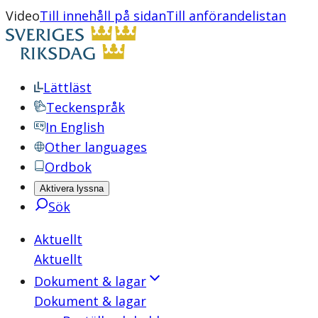
Video
Till innehåll på sidan
Till anförandelistan
Lättläst
Teckenspråk
In English
Other languages
Ordbok
Aktivera lyssna
Sök
Aktuellt
Aktuellt
Dokument & lagar
Dokument & lagar