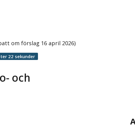
att om förslag 16 april 2026)
ter 22 sekunder
so- och
A