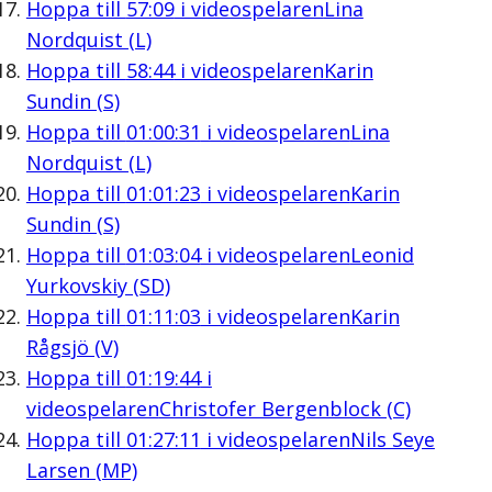
Hoppa till
57:09
i videospelaren
Lina
Nordquist (L)
Hoppa till
58:44
i videospelaren
Karin
Sundin (S)
Hoppa till
01:00:31
i videospelaren
Lina
Nordquist (L)
Hoppa till
01:01:23
i videospelaren
Karin
Sundin (S)
Hoppa till
01:03:04
i videospelaren
Leonid
Yurkovskiy (SD)
Hoppa till
01:11:03
i videospelaren
Karin
Rågsjö (V)
Hoppa till
01:19:44
i
videospelaren
Christofer Bergenblock (C)
Hoppa till
01:27:11
i videospelaren
Nils Seye
Larsen (MP)