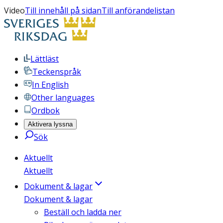
Video
Till innehåll på sidan
Till anförandelistan
Lättläst
Teckenspråk
In English
Other languages
Ordbok
Aktivera lyssna
Sök
Aktuellt
Aktuellt
Dokument & lagar
Dokument & lagar
Beställ och ladda ner