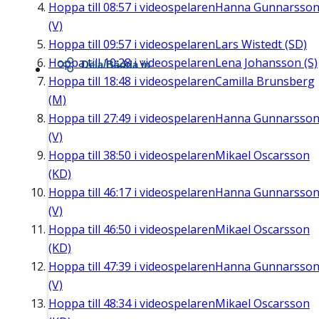
Hoppa till
08:57
i videospelaren
Hanna Gunnarsso
(V)
Hoppa till
09:57
i videospelaren
Lars Wistedt (SD)
Hoppa till
10:28
i videospelaren
Lena Johansson (S)
Dela/Bädda in
Hoppa till
18:48
i videospelaren
Camilla Brunsberg
(M)
Hoppa till
27:49
i videospelaren
Hanna Gunnarsso
(V)
Hoppa till
38:50
i videospelaren
Mikael Oscarsson
(KD)
Hoppa till
46:17
i videospelaren
Hanna Gunnarsso
(V)
Hoppa till
46:50
i videospelaren
Mikael Oscarsson
(KD)
Hoppa till
47:39
i videospelaren
Hanna Gunnarsso
(V)
Hoppa till
48:34
i videospelaren
Mikael Oscarsson