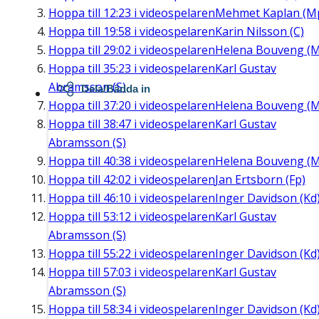
Hoppa till
12:23
i videospelaren
Mehmet Kaplan (M
Hoppa till
19:58
i videospelaren
Karin Nilsson (C)
Hoppa till
29:02
i videospelaren
Helena Bouveng (M
Hoppa till
35:23
i videospelaren
Karl Gustav
Abramsson (S)
Dela/Bädda in
Hoppa till
37:20
i videospelaren
Helena Bouveng (M
Hoppa till
38:47
i videospelaren
Karl Gustav
Abramsson (S)
Hoppa till
40:38
i videospelaren
Helena Bouveng (M
Hoppa till
42:02
i videospelaren
Jan Ertsborn (Fp)
Hoppa till
46:10
i videospelaren
Inger Davidson (Kd
Hoppa till
53:12
i videospelaren
Karl Gustav
Abramsson (S)
Hoppa till
55:22
i videospelaren
Inger Davidson (Kd
Hoppa till
57:03
i videospelaren
Karl Gustav
Abramsson (S)
Hoppa till
58:34
i videospelaren
Inger Davidson (Kd