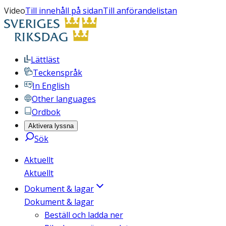
Video
Till innehåll på sidan
Till anförandelistan
Lättläst
Teckenspråk
In English
Other languages
Ordbok
Aktivera lyssna
Sök
Aktuellt
Aktuellt
Dokument & lagar
Dokument & lagar
Beställ och ladda ner