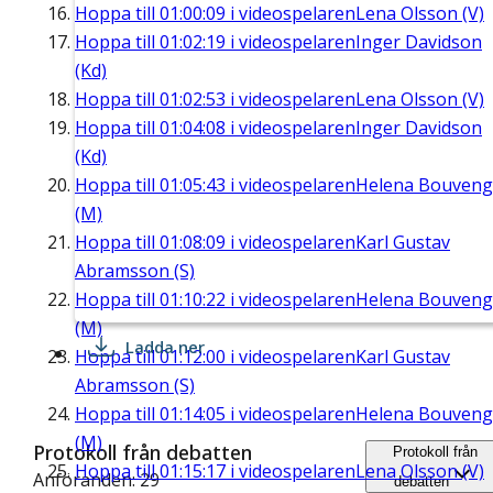
Hoppa till
01:00:09
i videospelaren
Lena Olsson (V)
Hoppa till
01:02:19
i videospelaren
Inger Davidson
(Kd)
Hoppa till
01:02:53
i videospelaren
Lena Olsson (V)
Hoppa till
01:04:08
i videospelaren
Inger Davidson
(Kd)
Hoppa till
01:05:43
i videospelaren
Helena Bouveng
(M)
Hoppa till
01:08:09
i videospelaren
Karl Gustav
Abramsson (S)
Hoppa till
01:10:22
i videospelaren
Helena Bouveng
(M)
Ladda ner
Hoppa till
01:12:00
i videospelaren
Karl Gustav
Abramsson (S)
Hoppa till
01:14:05
i videospelaren
Helena Bouveng
(M)
Protokoll från debatten
Protokoll från
Hoppa till
01:15:17
i videospelaren
Lena Olsson (V)
Anföranden: 29
debatten