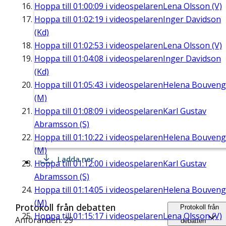
Hoppa till
01:00:09
i videospelaren
Lena Olsson (V)
Hoppa till
01:02:19
i videospelaren
Inger Davidson
(Kd)
Hoppa till
01:02:53
i videospelaren
Lena Olsson (V)
Hoppa till
01:04:08
i videospelaren
Inger Davidson
(Kd)
Hoppa till
01:05:43
i videospelaren
Helena Bouveng
(M)
Hoppa till
01:08:09
i videospelaren
Karl Gustav
Abramsson (S)
Hoppa till
01:10:22
i videospelaren
Helena Bouveng
(M)
Ladda ner
Hoppa till
01:12:00
i videospelaren
Karl Gustav
Abramsson (S)
Hoppa till
01:14:05
i videospelaren
Helena Bouveng
(M)
Protokoll från debatten
Protokoll från
Hoppa till
01:15:17
i videospelaren
Lena Olsson (V)
Anföranden: 29
debatten