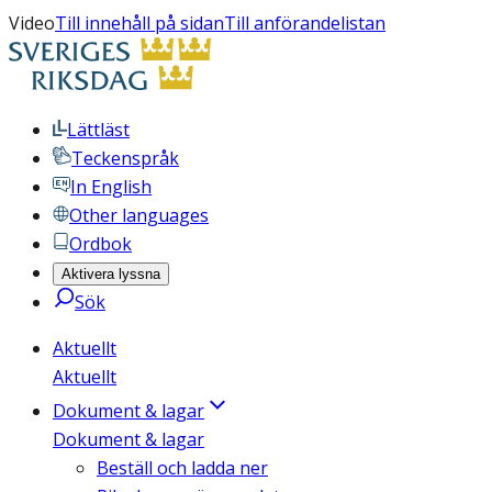
Video
Till innehåll på sidan
Till anförandelistan
Lättläst
Teckenspråk
In English
Other languages
Ordbok
Aktivera lyssna
Sök
Aktuellt
Aktuellt
Dokument & lagar
Dokument & lagar
Beställ och ladda ner