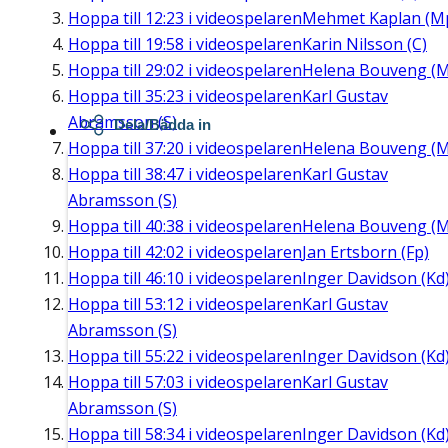
Hoppa till
12:23
i videospelaren
Mehmet Kaplan (M
Hoppa till
19:58
i videospelaren
Karin Nilsson (C)
Hoppa till
29:02
i videospelaren
Helena Bouveng (M
Hoppa till
35:23
i videospelaren
Karl Gustav
Abramsson (S)
Dela/Bädda in
Hoppa till
37:20
i videospelaren
Helena Bouveng (M
Hoppa till
38:47
i videospelaren
Karl Gustav
Abramsson (S)
Hoppa till
40:38
i videospelaren
Helena Bouveng (M
Hoppa till
42:02
i videospelaren
Jan Ertsborn (Fp)
Hoppa till
46:10
i videospelaren
Inger Davidson (Kd
Hoppa till
53:12
i videospelaren
Karl Gustav
Abramsson (S)
Hoppa till
55:22
i videospelaren
Inger Davidson (Kd
Hoppa till
57:03
i videospelaren
Karl Gustav
Abramsson (S)
Hoppa till
58:34
i videospelaren
Inger Davidson (Kd