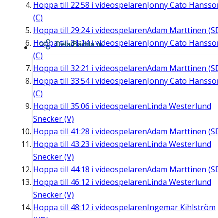
Hoppa till
22:58
i videospelaren
Jonny Cato Hansso
(C)
Hoppa till
29:24
i videospelaren
Adam Marttinen (S
Hoppa till
31:14
i videospelaren
Jonny Cato Hansso
Dela/Bädda in
(C)
Hoppa till
32:21
i videospelaren
Adam Marttinen (S
Hoppa till
33:54
i videospelaren
Jonny Cato Hansso
(C)
Hoppa till
35:06
i videospelaren
Linda Westerlund
Snecker (V)
Hoppa till
41:28
i videospelaren
Adam Marttinen (S
Hoppa till
43:23
i videospelaren
Linda Westerlund
Snecker (V)
Hoppa till
44:18
i videospelaren
Adam Marttinen (S
Hoppa till
46:12
i videospelaren
Linda Westerlund
Snecker (V)
Hoppa till
48:12
i videospelaren
Ingemar Kihlström