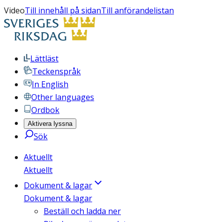
Video
Till innehåll på sidan
Till anförandelistan
Lättläst
Teckenspråk
In English
Other languages
Ordbok
Aktivera lyssna
Sök
Aktuellt
Aktuellt
Dokument & lagar
Dokument & lagar
Beställ och ladda ner