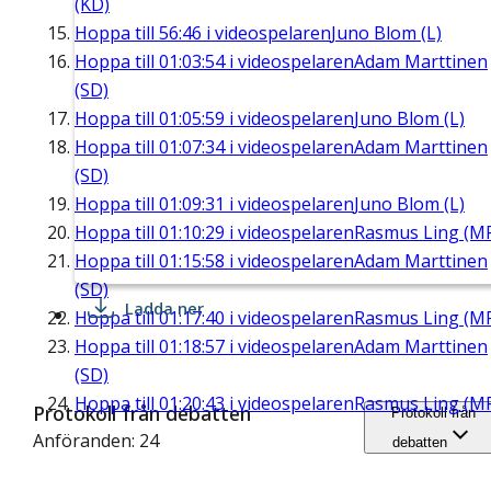
(KD)
Hoppa till
56:46
i videospelaren
Juno Blom (L)
Hoppa till
01:03:54
i videospelaren
Adam Marttinen
(SD)
Hoppa till
01:05:59
i videospelaren
Juno Blom (L)
Hoppa till
01:07:34
i videospelaren
Adam Marttinen
(SD)
Hoppa till
01:09:31
i videospelaren
Juno Blom (L)
Hoppa till
01:10:29
i videospelaren
Rasmus Ling (M
Hoppa till
01:15:58
i videospelaren
Adam Marttinen
(SD)
Ladda ner
Hoppa till
01:17:40
i videospelaren
Rasmus Ling (M
Hoppa till
01:18:57
i videospelaren
Adam Marttinen
(SD)
Hoppa till
01:20:43
i videospelaren
Rasmus Ling (M
Protokoll från debatten
Protokoll från
Anföranden: 24
debatten