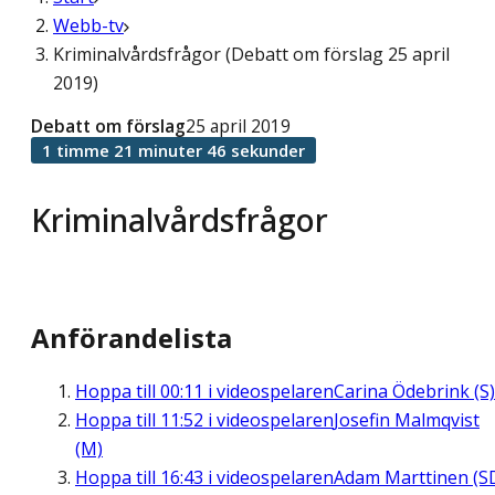
Webb-tv
Kriminalvårdsfrågor (Debatt om förslag 25 april
2019)
Debatt om förslag
25 april 2019
1 timme 21 minuter 46 sekunder
Kriminalvårdsfrågor
Anförandelista
Hoppa till
00:11
i videospelaren
Carina Ödebrink (S)
Hoppa till
11:52
i videospelaren
Josefin Malmqvist
(M)
Hoppa till
16:43
i videospelaren
Adam Marttinen (S