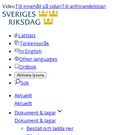
Video
Till innehåll på sidan
Till anförandelistan
Lättläst
Teckenspråk
In English
Other languages
Ordbok
Aktivera lyssna
Sök
Aktuellt
Aktuellt
Dokument & lagar
Dokument & lagar
Beställ och ladda ner