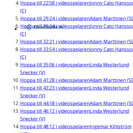
Hoppa till
22:58
i videospelaren
Jonny Cato Hansso
(C)
Hoppa till
29:24
i videospelaren
Adam Marttinen (S
Hoppa till
31:14
i videospelaren
Jonny Cato Hansso
Dela/Bädda in
(C)
Hoppa till
32:21
i videospelaren
Adam Marttinen (S
Hoppa till
33:54
i videospelaren
Jonny Cato Hansso
(C)
Hoppa till
35:06
i videospelaren
Linda Westerlund
Snecker (V)
Hoppa till
41:28
i videospelaren
Adam Marttinen (S
Hoppa till
43:23
i videospelaren
Linda Westerlund
Snecker (V)
Hoppa till
44:18
i videospelaren
Adam Marttinen (S
Hoppa till
46:12
i videospelaren
Linda Westerlund
Snecker (V)
Hoppa till
48:12
i videospelaren
Ingemar Kihlström