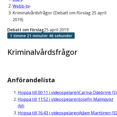
Webb-tv
Kriminalvårdsfrågor (Debatt om förslag 25 april
2019)
Debatt om förslag
25 april 2019
1 timme 21 minuter 46 sekunder
Kriminalvårdsfrågor
Anförandelista
Hoppa till
00:11
i videospelaren
Carina Ödebrink (S)
Hoppa till
11:52
i videospelaren
Josefin Malmqvist
(M)
Hoppa till
16:43
i videospelaren
Adam Marttinen (S