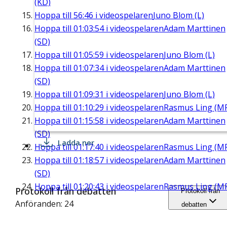
(KD)
Hoppa till
56:46
i videospelaren
Juno Blom (L)
Hoppa till
01:03:54
i videospelaren
Adam Marttinen
(SD)
Hoppa till
01:05:59
i videospelaren
Juno Blom (L)
Hoppa till
01:07:34
i videospelaren
Adam Marttinen
(SD)
Hoppa till
01:09:31
i videospelaren
Juno Blom (L)
Hoppa till
01:10:29
i videospelaren
Rasmus Ling (M
Hoppa till
01:15:58
i videospelaren
Adam Marttinen
(SD)
Ladda ner
Hoppa till
01:17:40
i videospelaren
Rasmus Ling (M
Hoppa till
01:18:57
i videospelaren
Adam Marttinen
(SD)
Hoppa till
01:20:43
i videospelaren
Rasmus Ling (M
Protokoll från debatten
Protokoll från
Anföranden: 24
debatten