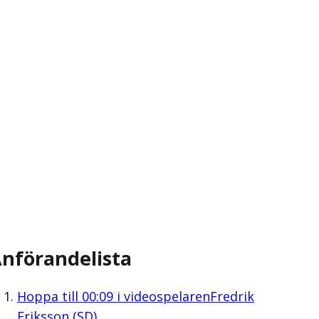
nförandelista
Hoppa till
00:09
i videospelaren
Fredrik
Eriksson (SD)