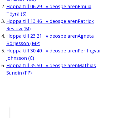
Hoppa till
06:29
i videospelaren
Emilia
Töyrä (S)
Hoppa till
13:46
i videospelaren
Patrick
Reslow (M)
Hoppa till
23:21
i videospelaren
Agneta
Börjesson (MP)
Hoppa till
30:49
i videospelaren
Per-Ingvar
Johnsson (C)
Hoppa till
35:50
i videospelaren
Mathias
Sundin (FP)