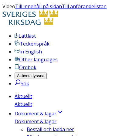
Video
Till innehåll på sidan
Till anförandelistan
Lättläst
Teckenspråk
In English
Other languages
Ordbok
Aktivera lyssna
Sök
Aktuellt
Aktuellt
Dokument & lagar
Dokument & lagar
Beställ och ladda ner