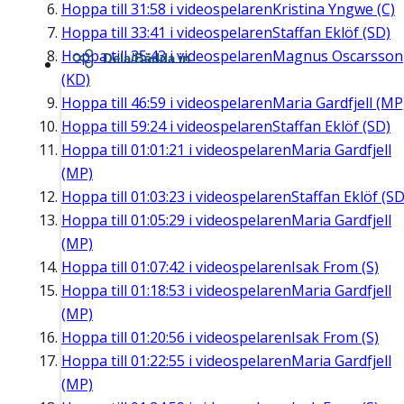
Hoppa till
31:58
i videospelaren
Kristina Yngwe (C)
Hoppa till
33:41
i videospelaren
Staffan Eklöf (SD)
Hoppa till
35:43
i videospelaren
Magnus Oscarsson
Dela/Bädda in
(KD)
Hoppa till
46:59
i videospelaren
Maria Gardfjell (MP
Hoppa till
59:24
i videospelaren
Staffan Eklöf (SD)
Hoppa till
01:01:21
i videospelaren
Maria Gardfjell
(MP)
Hoppa till
01:03:23
i videospelaren
Staffan Eklöf (SD
Hoppa till
01:05:29
i videospelaren
Maria Gardfjell
(MP)
Hoppa till
01:07:42
i videospelaren
Isak From (S)
Hoppa till
01:18:53
i videospelaren
Maria Gardfjell
(MP)
Hoppa till
01:20:56
i videospelaren
Isak From (S)
Hoppa till
01:22:55
i videospelaren
Maria Gardfjell
(MP)