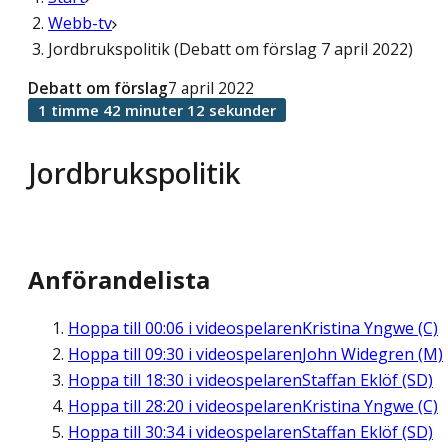
Webb-tv
Jordbrukspolitik (Debatt om förslag 7 april 2022)
Debatt om förslag
7 april 2022
1 timme 42 minuter 12 sekunder
Jordbrukspolitik
Anförandelista
Hoppa till
00:06
i videospelaren
Kristina Yngwe (C)
Hoppa till
09:30
i videospelaren
John Widegren (M)
Hoppa till
18:30
i videospelaren
Staffan Eklöf (SD)
Hoppa till
28:20
i videospelaren
Kristina Yngwe (C)
Hoppa till
30:34
i videospelaren
Staffan Eklöf (SD)