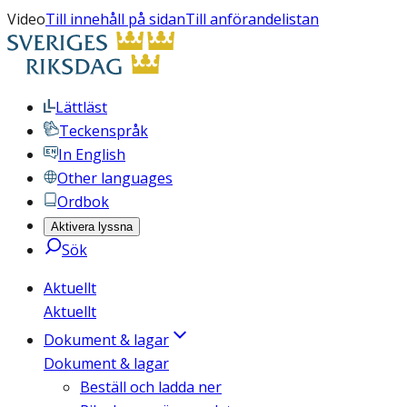
Video
Till innehåll på sidan
Till anförandelistan
Lättläst
Teckenspråk
In English
Other languages
Ordbok
Aktivera lyssna
Sök
Aktuellt
Aktuellt
Dokument & lagar
Dokument & lagar
Beställ och ladda ner