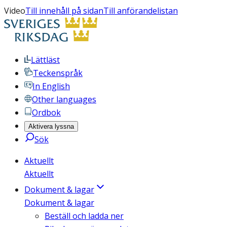
Video
Till innehåll på sidan
Till anförandelistan
Lättläst
Teckenspråk
In English
Other languages
Ordbok
Aktivera lyssna
Sök
Aktuellt
Aktuellt
Dokument & lagar
Dokument & lagar
Beställ och ladda ner