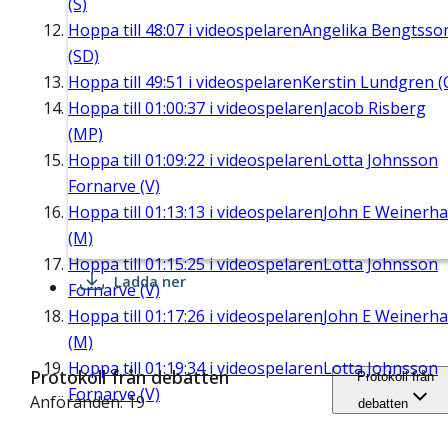
(S)
Hoppa till
48:07
i videospelaren
Angelika Bengtsso
(SD)
Hoppa till
49:51
i videospelaren
Kerstin Lundgren (
Hoppa till
01:00:37
i videospelaren
Jacob Risberg
(MP)
Hoppa till
01:09:22
i videospelaren
Lotta Johnsson
Fornarve (V)
Hoppa till
01:13:13
i videospelaren
John E Weinerha
(M)
Hoppa till
01:15:25
i videospelaren
Lotta Johnsson
Ladda ner
Fornarve (V)
Hoppa till
01:17:26
i videospelaren
John E Weinerha
(M)
Hoppa till
01:19:34
i videospelaren
Lotta Johnsson
Protokoll från debatten
Protokoll från
Fornarve (V)
Anföranden: 19
debatten