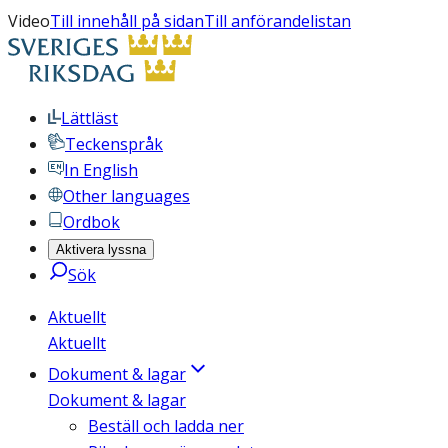
Video
Till innehåll på sidan
Till anförandelistan
Lättläst
Teckenspråk
In English
Other languages
Ordbok
Aktivera lyssna
Sök
Aktuellt
Aktuellt
Dokument & lagar
Dokument & lagar
Beställ och ladda ner