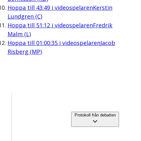
Hoppa till
43:49
i videospelaren
Kerstin
Lundgren (C)
Hoppa till
51:12
i videospelaren
Fredrik
Malm (L)
Hoppa till
01:00:35
i videospelaren
Jacob
Risberg (MP)
Protokoll från debatten