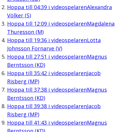
Hoppa till
04:39
i videospelaren
Alexandra
Völker (S)
Hoppa till
12:09
i videospelaren
Magdalena
Thuresson (M)
Hoppa till
19:36
i videospelaren
Lotta
Johnsson Fornarve (V)
Hoppa till
27:51
i videospelaren
Magnus
Berntsson (KD)
Hoppa till
35:42
i videospelaren
Jacob
Risberg (MP)
Hoppa till
37:38
i videospelaren
Magnus
Berntsson (KD)
Hoppa till
39:38
i videospelaren
Jacob
Risberg (MP)
Hoppa till
41:43
i videospelaren
Magnus
Berntsson (KD)