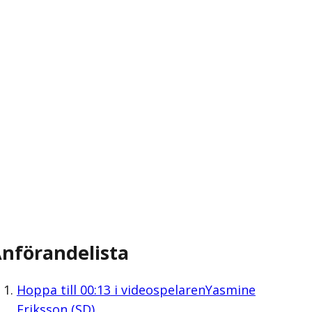
nförandelista
Hoppa till
00:13
i videospelaren
Yasmine
Eriksson (SD)