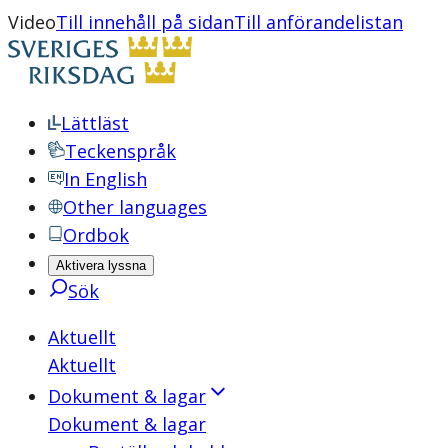
Video
Till innehåll på sidan
Till anförandelistan
Lättläst
Teckenspråk
In English
Other languages
Ordbok
Aktivera lyssna
Sök
Aktuellt
Aktuellt
Dokument & lagar
Dokument & lagar