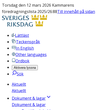
Torsdag den 12 mars 2026 Kammarens
föredragningslista 2025/26:88
Till innehåll på sidan
Lättläst
Teckenspråk
In English
Other languages
Ordbok
Aktivera lyssna
Sök
Aktuellt
Aktuellt
Dokument & lagar
Dokument & lagar