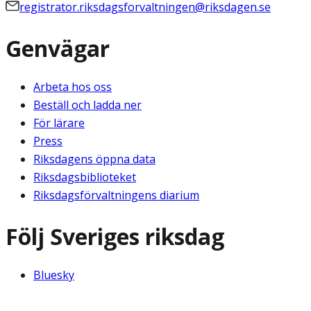
registrator.riksdagsforvaltningen@riksdagen.se
Genvägar
Arbeta hos oss
Beställ och ladda ner
För lärare
Press
Riksdagens öppna data
Riksdagsbiblioteket
Riksdagsförvaltningens diarium
Följ Sveriges riksdag
Bluesky