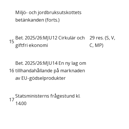
Miljö- och jordbruksutskottets
betänkanden (forts.)
Bet. 2025/26:MJU12 Cirkulär och
29 res. (S, V,
15
giftfri ekonomi
C, MP)
Bet. 2025/26:MJU14 En ny lag om
16
tillhandahållande på marknaden
av EU-gödselprodukter
Statsministerns frågestund kl.
17
14.00