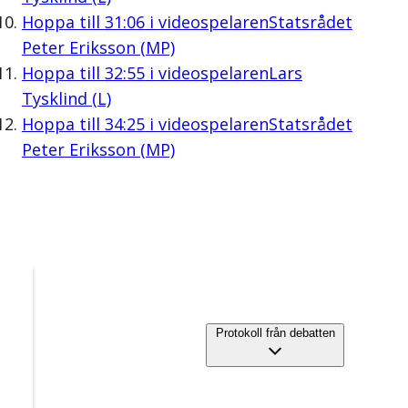
Hoppa till
31:06
i videospelaren
Statsrådet
Peter Eriksson (MP)
Hoppa till
32:55
i videospelaren
Lars
Tysklind (L)
Hoppa till
34:25
i videospelaren
Statsrådet
Peter Eriksson (MP)
Protokoll från debatten