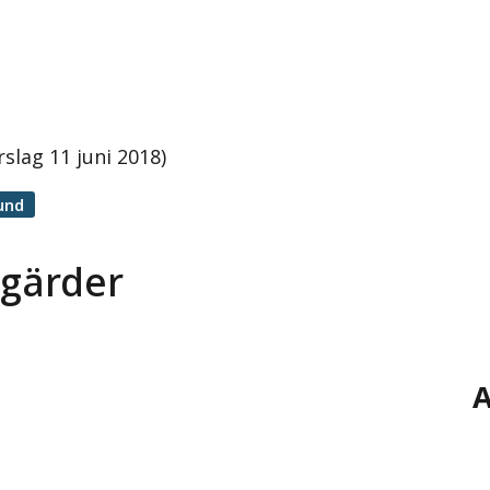
slag 11 juni 2018)
und
tgärder
A