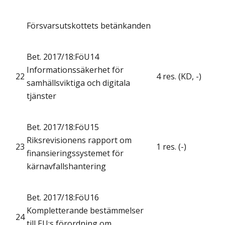
Försvarsutskottets betänkanden
Bet. 2017/18:FöU14
Informationssäkerhet för
22
4 res. (KD, -)
samhällsviktiga och digitala
tjänster
Bet. 2017/18:FöU15
Riksrevisionens rapport om
23
1 res. (-)
finansieringssystemet för
kärnavfallshantering
Bet. 2017/18:FöU16
Kompletterande bestämmelser
24
till EU:s förordning om