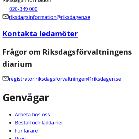
020-349 000
riksdagsinformation@riksdagen.se
Kontakta ledamöter
Frågor om Riksdagsförvaltningens
diarium
registrator.riksdagsforvaltningen@riksdagen.se
Genvägar
Arbeta hos oss
Beställ och ladda ner
För lärare
Press