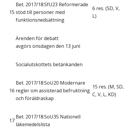
Bet. 2017/18:SfU23 Reformerade
6 res. (SD, V,
15
stöd till personer med
L)
funktionsnedsättning
Ärenden för debatt
avgörs onsdagen den 13 juni
Socialutskottets betänkanden
Bet. 2017/18:SoU20 Modernare
15 res. (M, SD,
16
regler om assisterad befruktning
C, V, L, KD)
och föräldraskap
Bet. 2017/18:SoU35 Nationell
17
läkemedelslista