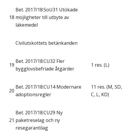
Bet. 2017/18:SoU31 Utökade
18
möjligheter till utbyte av
läkemedel
Civilutskottets betänkanden
Bet. 2017/18:CU32 Fler
19
1 res. (L)
bygglovsbefriade åtgärder
Bet. 2017/18:CU14 Modernare
11 res. (M, SD,
20
adoptionsregler
C, L, KD)
Bet. 2017/18:CU29 Ny
21
paketreselag och ny
resegarantilag