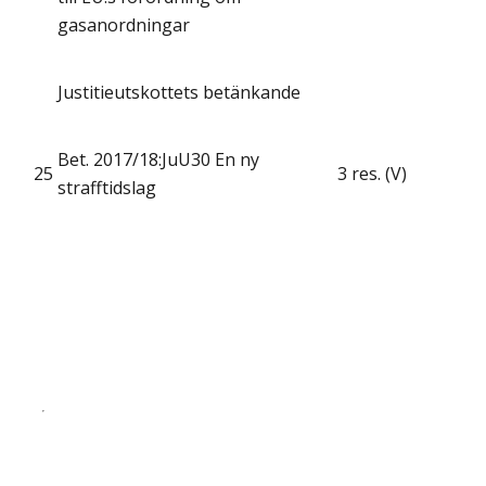
gasanordningar
Justitieutskottets betänkande
Bet. 2017/18:JuU30 En ny
25
3 res. (V)
strafftidslag