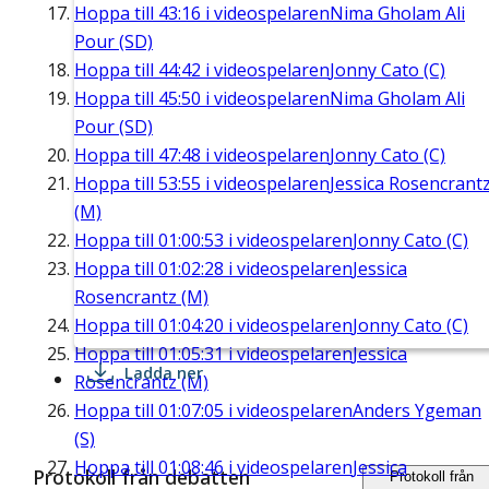
Hoppa till
43:16
i videospelaren
Nima Gholam Ali
Pour (SD)
Hoppa till
44:42
i videospelaren
Jonny Cato (C)
Hoppa till
45:50
i videospelaren
Nima Gholam Ali
Pour (SD)
Hoppa till
47:48
i videospelaren
Jonny Cato (C)
Hoppa till
53:55
i videospelaren
Jessica Rosencrant
(M)
Hoppa till
01:00:53
i videospelaren
Jonny Cato (C)
Hoppa till
01:02:28
i videospelaren
Jessica
Rosencrantz (M)
Hoppa till
01:04:20
i videospelaren
Jonny Cato (C)
Hoppa till
01:05:31
i videospelaren
Jessica
Ladda ner
Rosencrantz (M)
Hoppa till
01:07:05
i videospelaren
Anders Ygeman
(S)
Hoppa till
01:08:46
i videospelaren
Jessica
Protokoll från debatten
Protokoll från