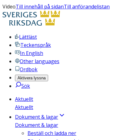
Video
Till innehåll på sidan
Till anförandelistan
Lättläst
Teckenspråk
In English
Other languages
Ordbok
Aktivera lyssna
Sök
Aktuellt
Aktuellt
Dokument & lagar
Dokument & lagar
Beställ och ladda ner