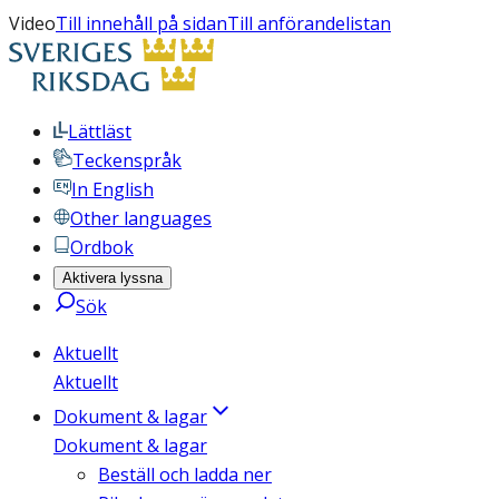
Video
Till innehåll på sidan
Till anförandelistan
Lättläst
Teckenspråk
In English
Other languages
Ordbok
Aktivera lyssna
Sök
Aktuellt
Aktuellt
Dokument & lagar
Dokument & lagar
Beställ och ladda ner