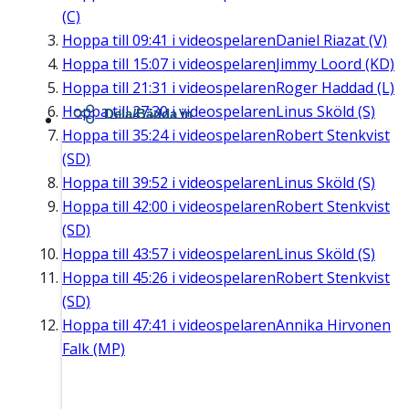
(C)
Hoppa till
09:41
i videospelaren
Daniel Riazat (V)
Hoppa till
15:07
i videospelaren
Jimmy Loord (KD)
Hoppa till
21:31
i videospelaren
Roger Haddad (L)
Hoppa till
27:30
i videospelaren
Linus Sköld (S)
Dela/Bädda in
Hoppa till
35:24
i videospelaren
Robert Stenkvist
(SD)
Hoppa till
39:52
i videospelaren
Linus Sköld (S)
Hoppa till
42:00
i videospelaren
Robert Stenkvist
(SD)
Hoppa till
43:57
i videospelaren
Linus Sköld (S)
Hoppa till
45:26
i videospelaren
Robert Stenkvist
(SD)
Hoppa till
47:41
i videospelaren
Annika Hirvonen
Falk (MP)