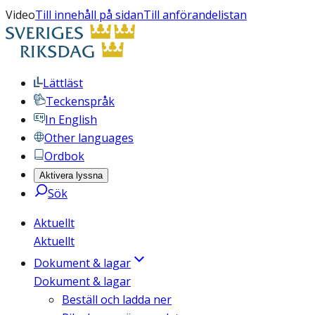
Video
Till innehåll på sidan
Till anförandelistan
Lättläst
Teckenspråk
In English
Other languages
Ordbok
Aktivera lyssna
Sök
Aktuellt
Aktuellt
Dokument & lagar
Dokument & lagar
Beställ och ladda ner