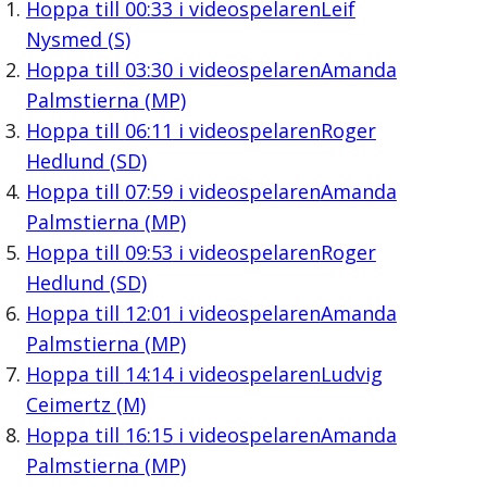
Hoppa till
00:33
i videospelaren
Leif
Nysmed (S)
Hoppa till
03:30
i videospelaren
Amanda
Palmstierna (MP)
Hoppa till
06:11
i videospelaren
Roger
Hedlund (SD)
Hoppa till
07:59
i videospelaren
Amanda
Palmstierna (MP)
Hoppa till
09:53
i videospelaren
Roger
Hedlund (SD)
Hoppa till
12:01
i videospelaren
Amanda
Palmstierna (MP)
Hoppa till
14:14
i videospelaren
Ludvig
Ceimertz (M)
Hoppa till
16:15
i videospelaren
Amanda
Palmstierna (MP)