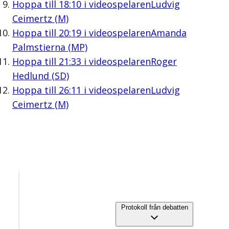
Hoppa till
18:10
i videospelaren
Ludvig
Ceimertz (M)
Hoppa till
20:19
i videospelaren
Amanda
Palmstierna (MP)
Hoppa till
21:33
i videospelaren
Roger
Hedlund (SD)
Hoppa till
26:11
i videospelaren
Ludvig
Ceimertz (M)
Protokoll från debatten