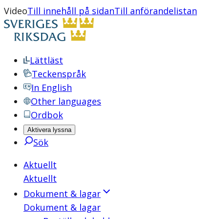
Video
Till innehåll på sidan
Till anförandelistan
Lättläst
Teckenspråk
In English
Other languages
Ordbok
Aktivera lyssna
Sök
Aktuellt
Aktuellt
Dokument & lagar
Dokument & lagar