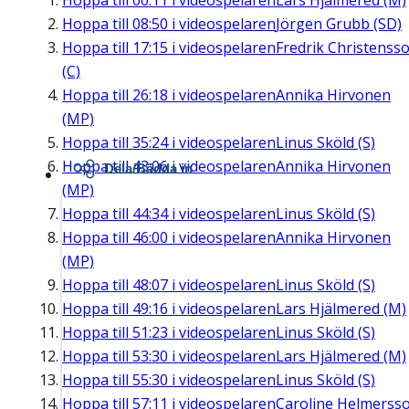
Hoppa till
00:11
i videospelaren
Lars Hjälmered (M)
Hoppa till
08:50
i videospelaren
Jörgen Grubb (SD)
Hoppa till
17:15
i videospelaren
Fredrik Christenss
(C)
Hoppa till
26:18
i videospelaren
Annika Hirvonen
(MP)
Hoppa till
35:24
i videospelaren
Linus Sköld (S)
Hoppa till
43:06
i videospelaren
Annika Hirvonen
Dela/Bädda in
(MP)
Hoppa till
44:34
i videospelaren
Linus Sköld (S)
Hoppa till
46:00
i videospelaren
Annika Hirvonen
(MP)
Hoppa till
48:07
i videospelaren
Linus Sköld (S)
Hoppa till
49:16
i videospelaren
Lars Hjälmered (M)
Hoppa till
51:23
i videospelaren
Linus Sköld (S)
Hoppa till
53:30
i videospelaren
Lars Hjälmered (M)
Hoppa till
55:30
i videospelaren
Linus Sköld (S)
Hoppa till
57:11
i videospelaren
Caroline Helmerss