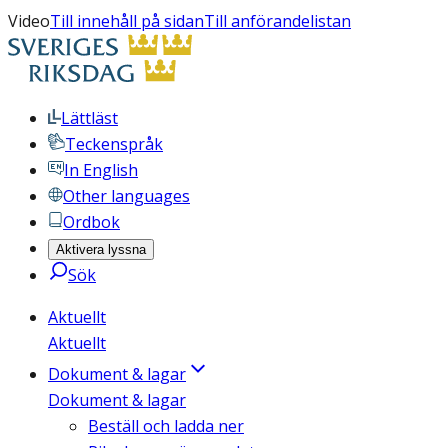
Video
Till innehåll på sidan
Till anförandelistan
Lättläst
Teckenspråk
In English
Other languages
Ordbok
Aktivera lyssna
Sök
Aktuellt
Aktuellt
Dokument & lagar
Dokument & lagar
Beställ och ladda ner