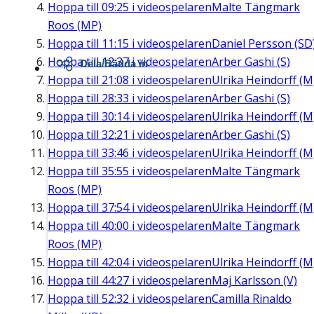
Hoppa till
09:25
i videospelaren
Malte Tängmark
Roos (MP)
Hoppa till
11:15
i videospelaren
Daniel Persson (SD
Hoppa till
12:37
i videospelaren
Arber Gashi (S)
Dela/Bädda in
Hoppa till
21:08
i videospelaren
Ulrika Heindorff (M
Hoppa till
28:33
i videospelaren
Arber Gashi (S)
Hoppa till
30:14
i videospelaren
Ulrika Heindorff (M
Hoppa till
32:21
i videospelaren
Arber Gashi (S)
Hoppa till
33:46
i videospelaren
Ulrika Heindorff (M
Hoppa till
35:55
i videospelaren
Malte Tängmark
Roos (MP)
Hoppa till
37:54
i videospelaren
Ulrika Heindorff (M
Hoppa till
40:00
i videospelaren
Malte Tängmark
Roos (MP)
Hoppa till
42:04
i videospelaren
Ulrika Heindorff (M
Hoppa till
44:27
i videospelaren
Maj Karlsson (V)
Hoppa till
52:32
i videospelaren
Camilla Rinaldo