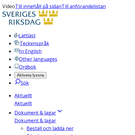
Video
Till innehåll på sidan
Till anförandelistan
Lättläst
Teckenspråk
In English
Other languages
Ordbok
Aktivera lyssna
Sök
Aktuellt
Aktuellt
Dokument & lagar
Dokument & lagar
Beställ och ladda ner