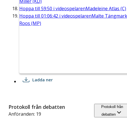
Miller (KD)
Hoppa till
59:50
i videospelaren
Madeleine Atlas (C)
Hoppa till
01:06:42
i videospelaren
Malte Tängmar
Roos (MP)
Ladda ner
Protokoll från debatten
Protokoll från
Anföranden: 19
debatten