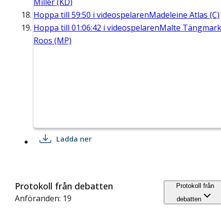
Miller (KD)
Hoppa till
59:50
i videospelaren
Madeleine Atlas (C)
Hoppa till
01:06:42
i videospelaren
Malte Tängmar
Roos (MP)
Ladda ner
Protokoll från debatten
Protokoll från
Anföranden: 19
debatten