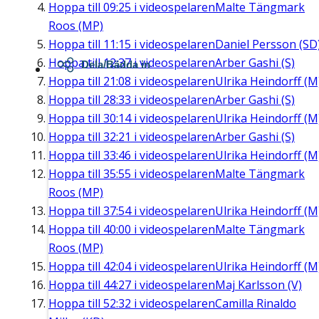
Hoppa till
09:25
i videospelaren
Malte Tängmark
Roos (MP)
Hoppa till
11:15
i videospelaren
Daniel Persson (SD
Hoppa till
12:37
i videospelaren
Arber Gashi (S)
Dela/Bädda in
Hoppa till
21:08
i videospelaren
Ulrika Heindorff (M
Hoppa till
28:33
i videospelaren
Arber Gashi (S)
Hoppa till
30:14
i videospelaren
Ulrika Heindorff (M
Hoppa till
32:21
i videospelaren
Arber Gashi (S)
Hoppa till
33:46
i videospelaren
Ulrika Heindorff (M
Hoppa till
35:55
i videospelaren
Malte Tängmark
Roos (MP)
Hoppa till
37:54
i videospelaren
Ulrika Heindorff (M
Hoppa till
40:00
i videospelaren
Malte Tängmark
Roos (MP)
Hoppa till
42:04
i videospelaren
Ulrika Heindorff (M
Hoppa till
44:27
i videospelaren
Maj Karlsson (V)
Hoppa till
52:32
i videospelaren
Camilla Rinaldo