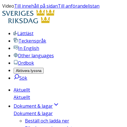
Video
Till innehåll på sidan
Till anförandelistan
Lättläst
Teckenspråk
In English
Other languages
Ordbok
Aktivera lyssna
Sök
Aktuellt
Aktuellt
Dokument & lagar
Dokument & lagar
Beställ och ladda ner