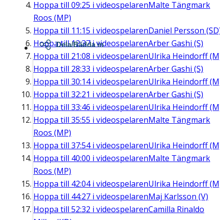
Hoppa till
09:25
i videospelaren
Malte Tängmark
Roos (MP)
Hoppa till
11:15
i videospelaren
Daniel Persson (SD
Hoppa till
12:37
i videospelaren
Arber Gashi (S)
Dela/Bädda in
Hoppa till
21:08
i videospelaren
Ulrika Heindorff (M
Hoppa till
28:33
i videospelaren
Arber Gashi (S)
Hoppa till
30:14
i videospelaren
Ulrika Heindorff (M
Hoppa till
32:21
i videospelaren
Arber Gashi (S)
Hoppa till
33:46
i videospelaren
Ulrika Heindorff (M
Hoppa till
35:55
i videospelaren
Malte Tängmark
Roos (MP)
Hoppa till
37:54
i videospelaren
Ulrika Heindorff (M
Hoppa till
40:00
i videospelaren
Malte Tängmark
Roos (MP)
Hoppa till
42:04
i videospelaren
Ulrika Heindorff (M
Hoppa till
44:27
i videospelaren
Maj Karlsson (V)
Hoppa till
52:32
i videospelaren
Camilla Rinaldo