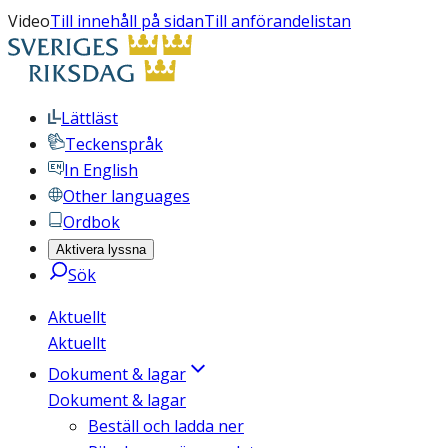
Video
Till innehåll på sidan
Till anförandelistan
Lättläst
Teckenspråk
In English
Other languages
Ordbok
Aktivera lyssna
Sök
Aktuellt
Aktuellt
Dokument & lagar
Dokument & lagar
Beställ och ladda ner