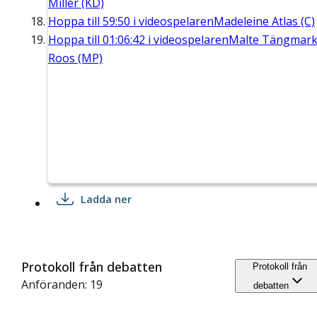
Miller (KD)
Hoppa till
59:50
i videospelaren
Madeleine Atlas (C)
Hoppa till
01:06:42
i videospelaren
Malte Tängmar
Roos (MP)
Ladda ner
Protokoll från debatten
Protokoll från
Anföranden: 19
debatten