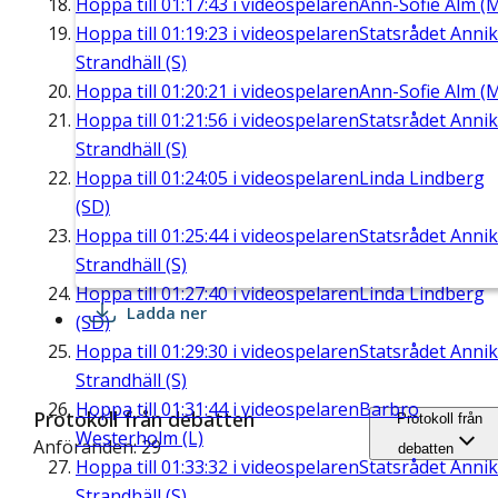
Hoppa till
01:17:43
i videospelaren
Ann-Sofie Alm (
Hoppa till
01:19:23
i videospelaren
Statsrådet Anni
Strandhäll (S)
Hoppa till
01:20:21
i videospelaren
Ann-Sofie Alm (
Hoppa till
01:21:56
i videospelaren
Statsrådet Anni
Strandhäll (S)
Hoppa till
01:24:05
i videospelaren
Linda Lindberg
(SD)
Hoppa till
01:25:44
i videospelaren
Statsrådet Anni
Strandhäll (S)
Hoppa till
01:27:40
i videospelaren
Linda Lindberg
Ladda ner
(SD)
Hoppa till
01:29:30
i videospelaren
Statsrådet Anni
Strandhäll (S)
Hoppa till
01:31:44
i videospelaren
Barbro
Protokoll från debatten
Protokoll från
Westerholm (L)
Anföranden: 29
debatten
Hoppa till
01:33:32
i videospelaren
Statsrådet Anni
Strandhäll (S)