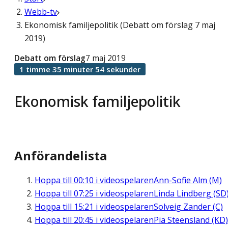
Webb-tv
Ekonomisk familjepolitik (Debatt om förslag 7 maj
2019)
Debatt om förslag
7 maj 2019
1 timme 35 minuter 54 sekunder
Ekonomisk familjepolitik
Anförandelista
Hoppa till
00:10
i videospelaren
Ann-Sofie Alm (M)
Hoppa till
07:25
i videospelaren
Linda Lindberg (SD
Hoppa till
15:21
i videospelaren
Solveig Zander (C)
Hoppa till
20:45
i videospelaren
Pia Steensland (KD)