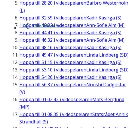
Hoppa till
28:20
i videospelaren
Barbro Westerhol
(L)
Hoppa till
32:59
i videospelaren
Kadir Kasirga (S)
Hoppa till
42:32
i videospelaren
Ann-Sofie Alm (M)
Dela/Bädda in
Hoppa till
44:41
i videospelaren
Kadir Kasirga (S)
Hoppa till
46:32
i videospelaren
Ann-Sofie Alm (M)
Hoppa till
48:16
i videospelaren
Kadir Kasirga (S)
Hoppa till
49:47
i videospelaren
Linda Lindberg (SD
Hoppa till
51:15
i videospelaren
Kadir Kasirga (S)
Hoppa till
53:10
i videospelaren
Linda Lindberg (SD
Hoppa till
54:26
i videospelaren
Kadir Kasirga (S)
Hoppa till
56:37
i videospelaren
Nooshi Dadgostar
(V)
Hoppa till
01:02:42
i videospelaren
Mats Berglund
(MP)
Hoppa till
01:08:35
i videospelaren
Statsrådet Anni
Strandhäll (S)