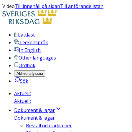
Video
Till innehåll på sidan
Till anförandelistan
Lättläst
Teckenspråk
In English
Other languages
Ordbok
Aktivera lyssna
Sök
Aktuellt
Aktuellt
Dokument & lagar
Dokument & lagar
Beställ och ladda ner