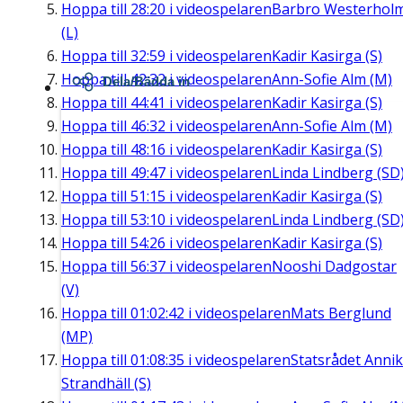
Hoppa till
28:20
i videospelaren
Barbro Westerhol
(L)
Hoppa till
32:59
i videospelaren
Kadir Kasirga (S)
Hoppa till
42:32
i videospelaren
Ann-Sofie Alm (M)
Dela/Bädda in
Hoppa till
44:41
i videospelaren
Kadir Kasirga (S)
Hoppa till
46:32
i videospelaren
Ann-Sofie Alm (M)
Hoppa till
48:16
i videospelaren
Kadir Kasirga (S)
Hoppa till
49:47
i videospelaren
Linda Lindberg (SD
Hoppa till
51:15
i videospelaren
Kadir Kasirga (S)
Hoppa till
53:10
i videospelaren
Linda Lindberg (SD
Hoppa till
54:26
i videospelaren
Kadir Kasirga (S)
Hoppa till
56:37
i videospelaren
Nooshi Dadgostar
(V)
Hoppa till
01:02:42
i videospelaren
Mats Berglund
(MP)
Hoppa till
01:08:35
i videospelaren
Statsrådet Anni
Strandhäll (S)