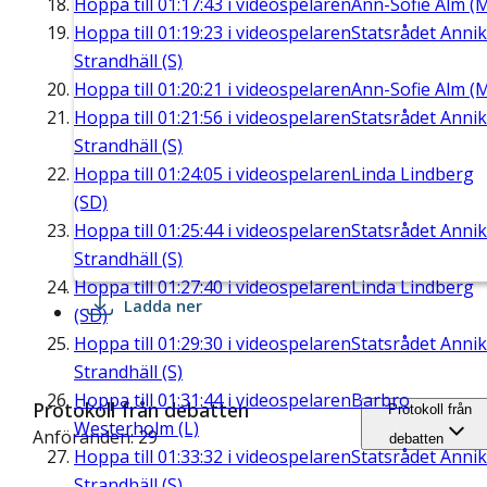
Hoppa till
01:17:43
i videospelaren
Ann-Sofie Alm (
Hoppa till
01:19:23
i videospelaren
Statsrådet Anni
Strandhäll (S)
Hoppa till
01:20:21
i videospelaren
Ann-Sofie Alm (
Hoppa till
01:21:56
i videospelaren
Statsrådet Anni
Strandhäll (S)
Hoppa till
01:24:05
i videospelaren
Linda Lindberg
(SD)
Hoppa till
01:25:44
i videospelaren
Statsrådet Anni
Strandhäll (S)
Hoppa till
01:27:40
i videospelaren
Linda Lindberg
Ladda ner
(SD)
Hoppa till
01:29:30
i videospelaren
Statsrådet Anni
Strandhäll (S)
Hoppa till
01:31:44
i videospelaren
Barbro
Protokoll från debatten
Protokoll från
Westerholm (L)
Anföranden: 29
debatten
Hoppa till
01:33:32
i videospelaren
Statsrådet Anni
Strandhäll (S)