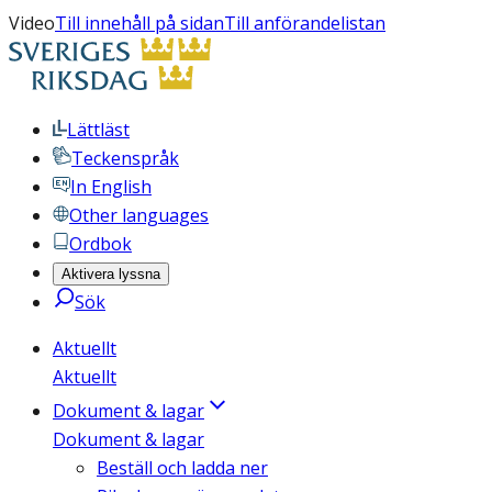
Video
Till innehåll på sidan
Till anförandelistan
Lättläst
Teckenspråk
In English
Other languages
Ordbok
Aktivera lyssna
Sök
Aktuellt
Aktuellt
Dokument & lagar
Dokument & lagar
Beställ och ladda ner