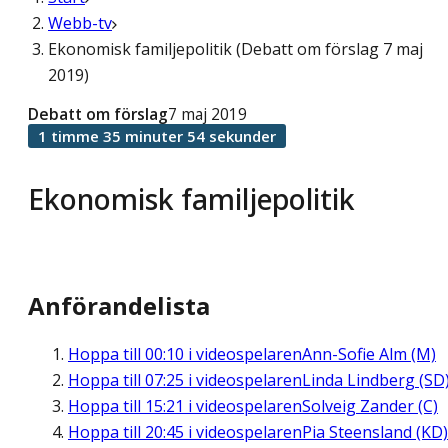
Webb-tv
Ekonomisk familjepolitik (Debatt om förslag 7 maj
2019)
Debatt om förslag
7 maj 2019
1 timme 35 minuter 54 sekunder
Ekonomisk familjepolitik
Anförandelista
Hoppa till
00:10
i videospelaren
Ann-Sofie Alm (M)
Hoppa till
07:25
i videospelaren
Linda Lindberg (SD
Hoppa till
15:21
i videospelaren
Solveig Zander (C)
Hoppa till
20:45
i videospelaren
Pia Steensland (KD)